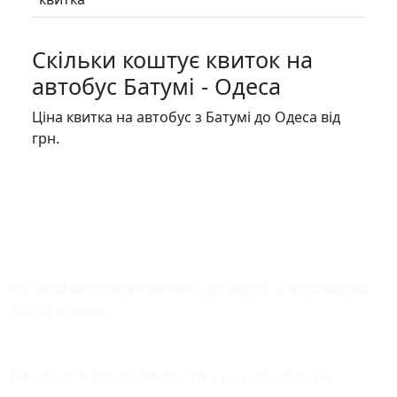
Скільки коштує квиток на
автобус Батумі - Одеса
Ціна квитка на автобус з Батумі до Одеса від
грн.
Безпека у дорозі
Усі наші автобуси технічно доглянуті, а водії високо-
кваліфіковані.
Зручна оплата квитків
Ви можете придбати квитки у касі або онлайн.