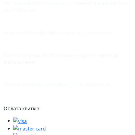
Усі наші автобуси технічно доглянуті, а водії високо-
кваліфіковані.
Зручна оплата квитків
Ви можете придбати квитки у касі або онлайн.
Відміна бронювання
Безоплатна відміна бронювання за 48 години до
відправлення.
Підтримка
Наші менеджери завжди раді вам допомогти.
Оплата квитків