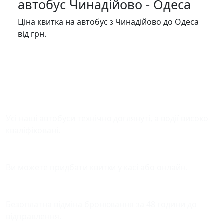
автобус Чинадійово - Одеса
Ціна квитка на автобус з Чинадійово до Одеса
від грн.
Безпека у дорозі
Усі наші автобуси технічно доглянуті, а водії високо-
кваліфіковані.
Зручна оплата квитків
Ви можете придбати квитки у касі або онлайн.
Відміна бронювання
Безоплатна відміна бронювання за 48 години до
відправлення.