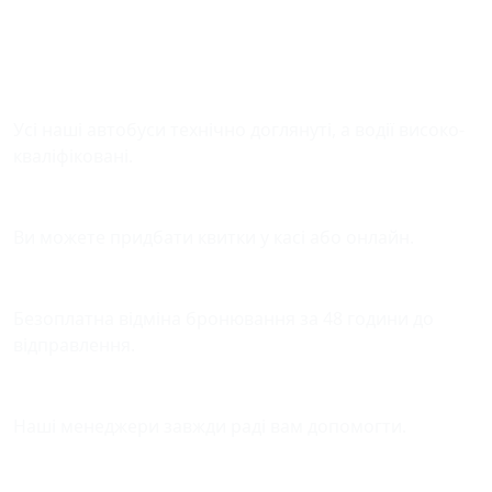
Безпека у дорозі
Усі наші автобуси технічно доглянуті, а водії високо-
кваліфіковані.
Зручна оплата квитків
Ви можете придбати квитки у касі або онлайн.
Відміна бронювання
Безоплатна відміна бронювання за 48 години до
відправлення.
Підтримка
Наші менеджери завжди раді вам допомогти.