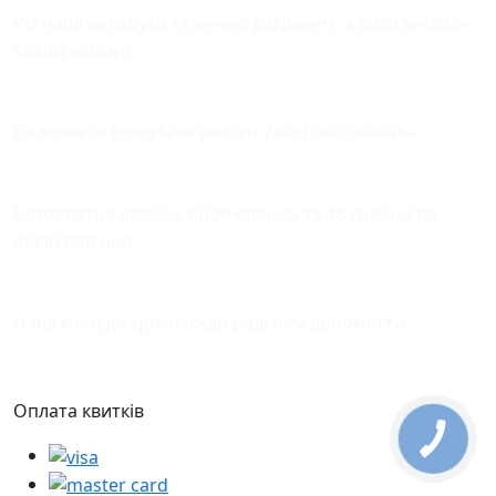
Усі наші автобуси технічно доглянуті, а водії високо-
кваліфіковані.
Зручна оплата квитків
Ви можете придбати квитки у касі або онлайн.
Відміна бронювання
Безоплатна відміна бронювання за 48 години до
відправлення.
Підтримка
Наші менеджери завжди раді вам допомогти.
Оплата квитків