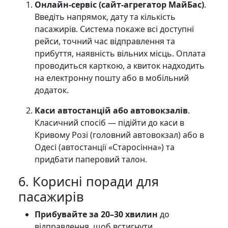
Онлайн-сервіс (сайт-агрегатор МайБас)
.
Введіть напрямок, дату та кількість
пасажирів. Система покаже всі доступні
рейси, точний час відправлення та
прибуття, наявність вільних місць. Оплата
проводиться карткою, а квиток надходить
на електронну пошту або в мобільний
додаток.
Каси автостанцій або автовокзалів
.
Класичний спосіб — підійти до каси в
Кривому Розі (головний автовокзал) або в
Одесі (автостанції «Старосінна») та
придбати паперовий талон.
6. Корисні поради для
пасажирів
Прибувайте за 20–30 хвилин
до
відправлення, щоб встигнути