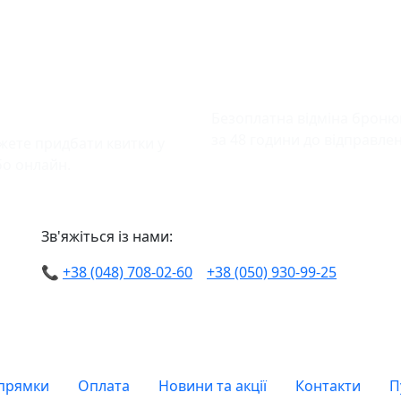
чна оплата
Відміна бронюва
тків
Безоплатна відміна брон
за 48 години до відправле
жете придбати квитки у
бо онлайн.
Зв'яжіться із нами:
📞
+38 (048) 708-02-60
+38 (050) 930-99-25
прямки
Оплата
Новини та акції
Контакти
П