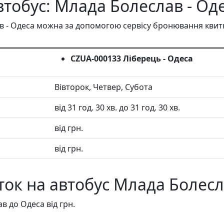
втобус: Млада Болеслав - Од
 - Одеса можна за допомогою сервісу бронювання квитк
CZUA-000133 Ліберець - Одеса
Вівторок, Четвер, Cубота
від 31 год. 30 хв. до 31 год. 30 хв.
від грн.
від грн.
ток на автобус Млада Болесл
в до Одеса від грн.