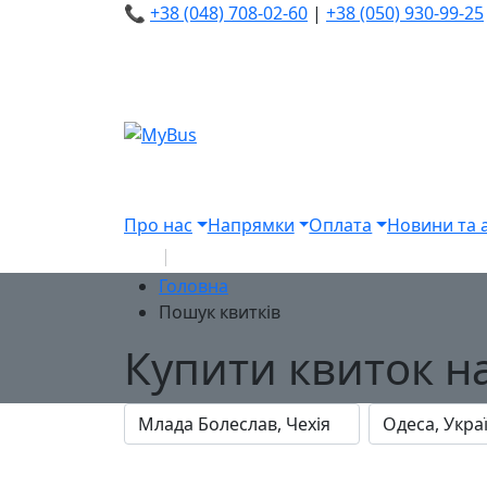
📞
+38 (048) 708-02-60
|
+38 (050) 930-99-25
Про нас
Напрямки
Оплата
Новини та а
Головна
Пошук квитків
Купити квиток н