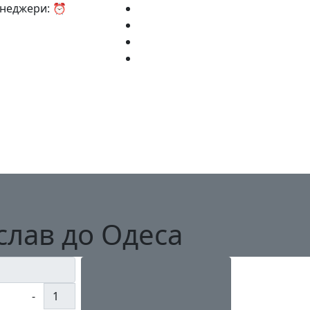
Менеджери: ⏰
слав до Одеса
-