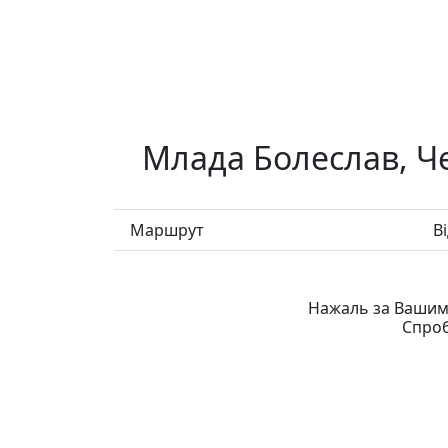
Млада Болеслав, Че
Маршрут
В
Нажаль за Вашими
Спроб