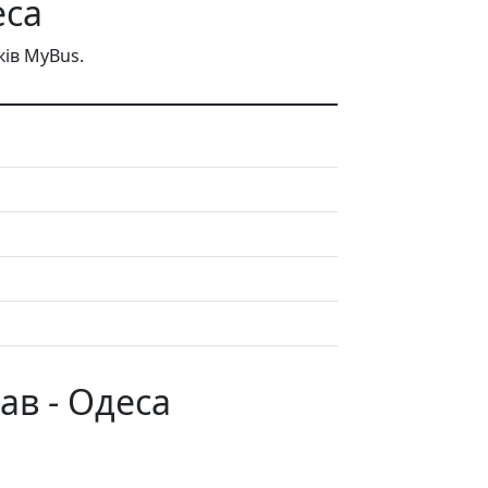
еса
ів MyBus.
ав - Одеса