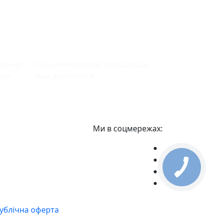
ння
Підтримка
ювання
Наші менеджери завжди раді
ння.
вам допомогти.
Ми в соцмережах:
ублічна оферта