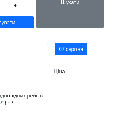
Шукати
+
сувати
07 серпня
Ціна
дповідних рейсів.
е раз.