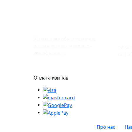
Безпека у дорозі
Зру
кви
Усі наші автобуси технічно
доглянуті, а водії високо-
Ви мо
кваліфіковані.
касі а
Оплата квитків
Про нас
На