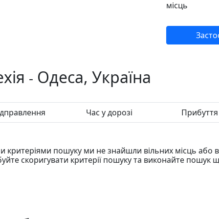
місць
Засто
хія
Одеса, Україна
-
ідправлення
Час у дорозі
Прибуття
 критеріями пошуку ми не знайшли вільних місць або ві
уйте скоригувати критерії пошуку та виконайте пошук щ