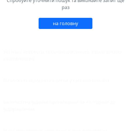
Спробуйте уточнити пошук та виконайте запит ще
раз
на головну
Безпека у дорозі
Усі наші автобуси технічно доглянуті, а водії високо-
кваліфіковані.
Зручна оплата квитків
Ви можете придбати квитки у касі або онлайн.
Відміна бронювання
Безоплатна відміна бронювання за 48 години до
відправлення.
Підтримка
Наші менеджери завжди раді вам допомогти.