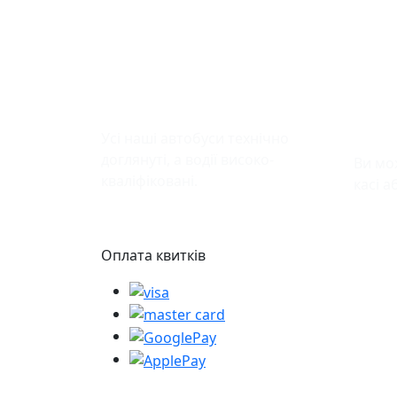
Безпека у дорозі
Зру
кви
Усі наші автобуси технічно
доглянуті, а водії високо-
Ви мо
кваліфіковані.
касі а
Оплата квитків