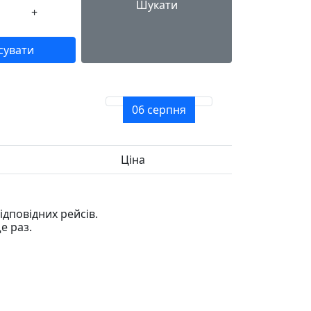
Шукати
+
сувати
06 серпня
Ціна
дповідних рейсів.
е раз.