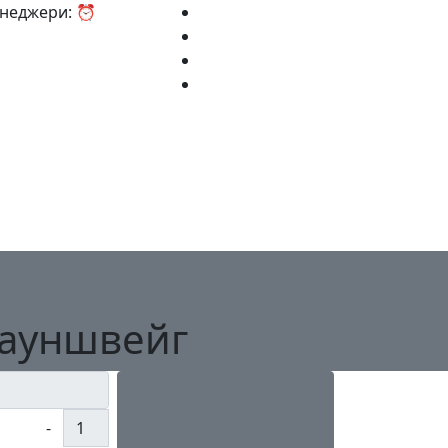
Менеджери: ⏰
рауншвейг
-