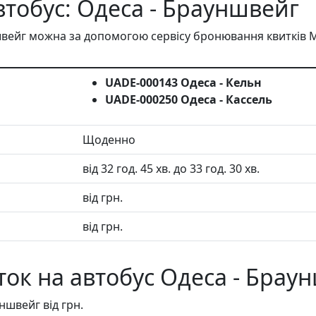
втобус: Одеса - Брауншвейг
швейг можна за допомогою сервісу бронювання квитків 
UADE-000143 Одеса - Кельн
UADE-000250 Одеса - Кассель
Щоденно
від 32 год. 45 хв. до 33 год. 30 хв.
від грн.
від грн.
ток на автобус Одеса - Брау
ншвейг від грн.