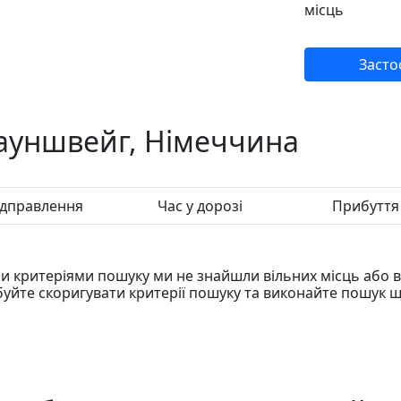
місць
Засто
ауншвейг, Німеччина
ідправлення
Час у дорозі
Прибуття
 критеріями пошуку ми не знайшли вільних місць або ві
уйте скоригувати критерії пошуку та виконайте пошук щ