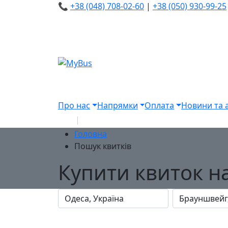
📞
+38 (048) 708-02-60
|
+38 (050) 930-99-25
Про нас
Напрямки
Оплата
Новини та а
Головна
Пошук квитків
Купити квиток н