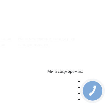
ння
Підтримка
ювання
Наші менеджери завжди раді
ння.
вам допомогти.
Ми в соцмережах:
КНОПКА
ЗВ'ЯЗКУ