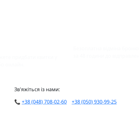
чна оплата
Відміна бронюва
тків
Безоплатна відміна брон
за 48 години до відправле
жете придбати квитки у
бо онлайн.
Зв'яжіться із нами:
📞
+38 (048) 708-02-60
+38 (050) 930-99-25