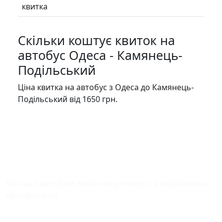
квитка
Скільки коштує квиток на
автобус Одеса - Камянець-
Подільський
Ціна квитка на автобус з Одеса до Камянець-
Подільський від 1650 грн.
Безпека у дорозі
Усі наші автобуси технічно доглянуті, а водії високо-
кваліфіковані.
Зручна оплата квитків