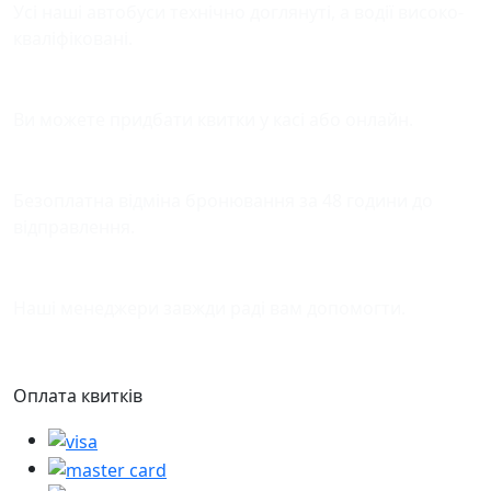
Усі наші автобуси технічно доглянуті, а водії високо-
кваліфіковані.
Зручна оплата квитків
Ви можете придбати квитки у касі або онлайн.
Відміна бронювання
Безоплатна відміна бронювання за 48 години до
відправлення.
Підтримка
Наші менеджери завжди раді вам допомогти.
Оплата квитків