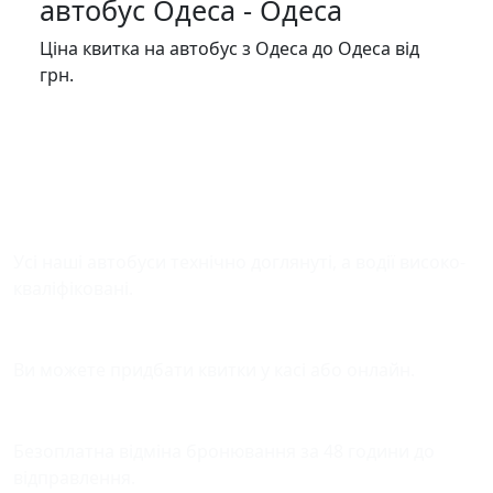
автобус Одеса - Одеса
Ціна квитка на автобус з Одеса до Одеса від
грн.
Безпека у дорозі
Усі наші автобуси технічно доглянуті, а водії високо-
кваліфіковані.
Зручна оплата квитків
Ви можете придбати квитки у касі або онлайн.
Відміна бронювання
Безоплатна відміна бронювання за 48 години до
відправлення.