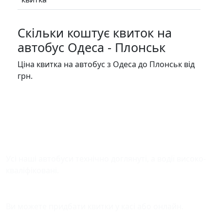
Скільки коштує квиток на
автобус Одеса - Плонськ
Ціна квитка на автобус з Одеса до Плонськ від
грн.
Безпека у дорозі
Усі наші автобуси технічно доглянуті, а водії високо-
кваліфіковані.
Зручна оплата квитків
Ви можете придбати квитки у касі або онлайн.