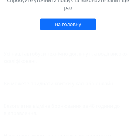
Спробуйте уточнити пошук та виконайте запит ще
раз
на головну
Безпека у дорозі
Усі наші автобуси технічно доглянуті, а водії високо-
кваліфіковані.
Зручна оплата квитків
Ви можете придбати квитки у касі або онлайн.
Відміна бронювання
Безоплатна відміна бронювання за 48 години до
відправлення.
Підтримка
Наші менеджери завжди раді вам допомогти.