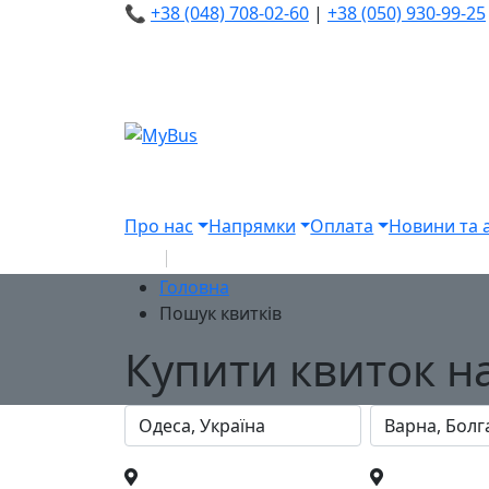
📞
+38 (048) 708-02-60
|
+38 (050) 930-99-25
Про нас
Напрямки
Оплата
Новини та а
Головна
Пошук квитків
Купити квиток на