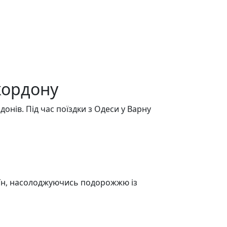
кордону
онів. Під час поїздки з Одеси у Варну
аїн, насолоджуючись подорожжю із