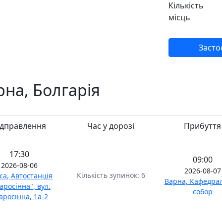
Кількість
місць
Засто
рна, Болгарія
ідправлення
Час у дорозі
Прибуття
17:30
09:00
2026-08-06
2026-08-07
Кількість зупинок: 6
са, Автостанція
Варна, Кафедра
аросінна", вул.
собор
аросінна, 1а-2