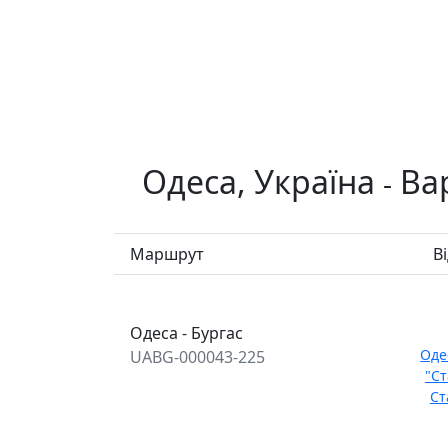
Одеса, Україна
Ва
-
Маршрут
В
Одеса - Бургас
Оде
UABG-000043-225
"Ст
Ст