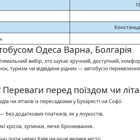
18
Констанца,
ь
тобусом Одеса Варна, Болгарія
мальний вибір, хто шукає зручний, доступний, комфортн
нок, туризм чи відвідини рідних — автобусні перевезен
 Переваги перед поїздом чи літ
здів чи літаків із пересадками у Бухаресті чи Софії.
— без додаткових платежів, як у лоукостів.
кі крісла, зупинки, легке бронювання.
но їхати через Київ чи інше велике місто.