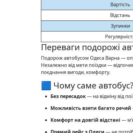
Вартість
Відстань
Зупинки
Регулярніст
Переваги подорожі ав
Подорож автобусом Одеса Варна — опти
Незалежно від мети поїздки — відпочи
поєднання вигоди, комфорту.
🟦 Чому саме автобус?
Без пересадок
— на відміну від пої
Можливість взяти багато речей
Комфорт на довгій відстані
— м’я
Прямий рейс з Одеси
— не потріб