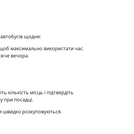
 автобусів щодня:
 щоб максимально використати час.
ижче вечора.
ь кількість місць і підтвердіть
у при посадці.
ця швидко розкуповуються.