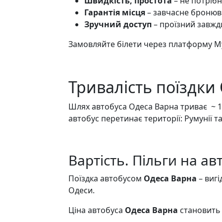
Швидкість, простота
– не потрібн
Гарантія місця
– завчасне бронюв
Зручний доступ
– проїзний завжди
Замовляйте білети через платформу M
Тривалість поїздки
Шлях автобуса Одеса Варна триває ~ 13
автобус перетинає території: Румунії т
Вартість. Пільги на а
Поїздка автобусом
Одеса
Варна
– виг
Одеси.
Ціна автобуса
Одеса Варна
становит