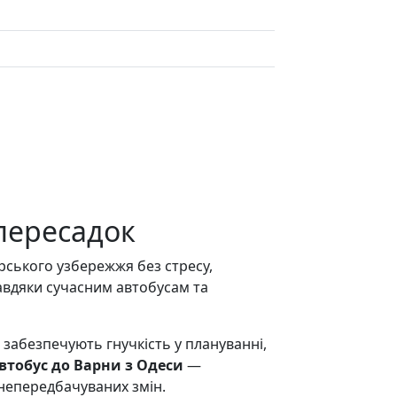
 пересадок
рського узбережжя без стресу,
авдяки сучасним автобусам та
 забезпечують гнучкість у плануванні,
втобус до Варни з Одеси
—
 непередбачуваних змін.