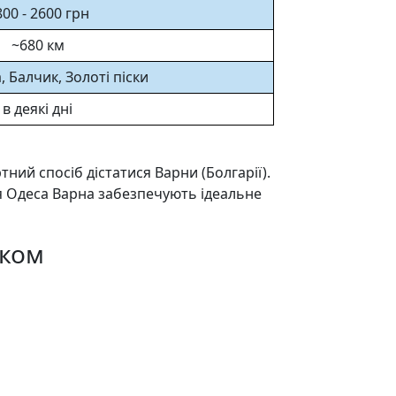
00 - 2600 грн
~680 км
 Балчик, Золоті піски
в деякі дні
ий спосіб дістатися Варни (Болгарії).
ня Одеса Варна забезпечують ідеальне
аком