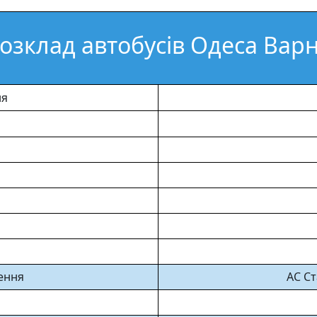
озклад автобусів Одеса Вар
ня
ення
АС Ст