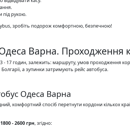
о відвідувати касу.
ання.
 під рукою.
ybus, зробіть подорож комфортною, безпечною!
 Одеса Варна. Проходження 
 - 17 годин, залежить: маршруту, умов проходження корд
а Болгарії, а зупинки затримують рейс автобуса.
втобус Одеса Варна
ідний, комфортний спосіб перетнути кордони кількох кр
ь
1800 - 2600 грн
, згідно: