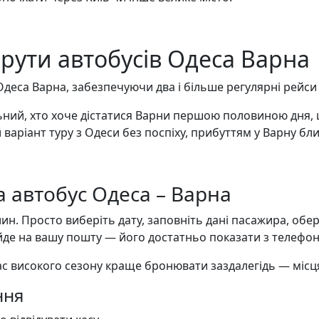
рути автобусів Одеса Варна
деса Варна, забезпечуючи два і більше регулярні рейси
ний, хто хоче дістатися Варни першою половиною дня,
варіант туру з Одеси без поспіху, прибуттям у Варну бл
а автобус Одеса – Варна
. Просто виберіть дату, заповніть дані пасажира, оберіт
де на вашу пошту — його достатньо показати з телефон
ас високого сезону краще бронювати заздалегідь — міс
ння