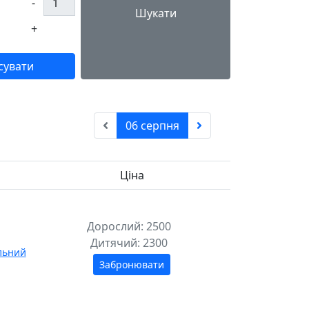
-
Шукати
+
сувати
06 серпня
Ціна
Дорослий:
2500
Дитячий:
2300
льний
Забронювати