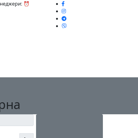
Менеджери: ⏰
арна