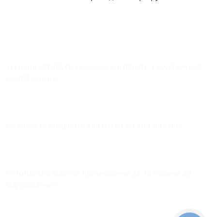
Безпека у дорозі
Усі наші автобуси технічно доглянуті, а водії високо-
кваліфіковані.
Зручна оплата квитків
Ви можете придбати квитки у касі або онлайн.
Відміна бронювання
Безоплатна відміна бронювання за 48 години до
відправлення.
Підтримка