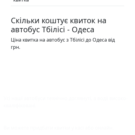
Скільки коштує квиток на
автобус Тбілісі - Одеса
Ціна квитка на автобус з Тбілісі до Одеса від
грн.
Безпека у дорозі
Усі наші автобуси технічно доглянуті, а водії високо-
кваліфіковані.
Зручна оплата квитків
Ви можете придбати квитки у касі або онлайн.